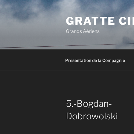
Aller
au
GRATTE CI
contenu
principal
Grands Aériens
Présentation de la Compagnie
5.-Bogdan-
Dobrowolski